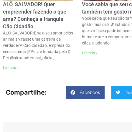
ALÔ, SALVADOR! Quer
Você sabia que seu 
empreender fazendo o que
também tem gosto m
ama? Conheça a franquia
Você sabia que seu cão t
gosto musical? 🎵ㅤEstudos
Cão Cidadão
que a música pode influenci
ALÔ, SALVADOR!E se o seu amor pelos
humor e até o comportame
animais virasse uma carreira de
cães, ajudando
verdade?ㅤA Cão Cidadão, empresa do
ecossistema @Petz e fundada pelo Dr
Ler mais »
Pet @alexandrerossi_oficial,
Ler mais »
Compartilhe:
Facebook
Twi