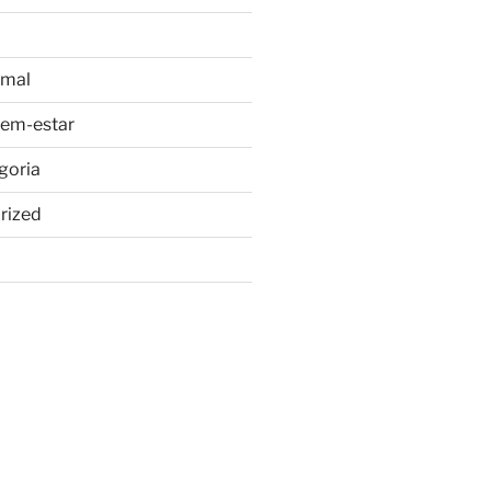
imal
bem-estar
goria
rized