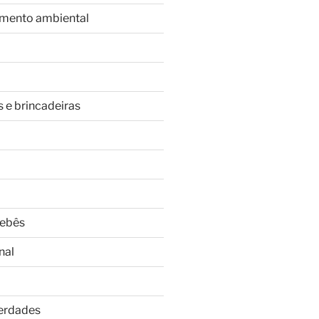
imento ambiental
s e brincadeiras
Bebês
nal
Verdades