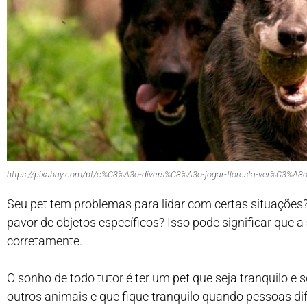
https://pixabay.com/pt/c%C3%A3o-divers%C3%A3o-jogar-floresta-ver%C3%A3
Seu pet tem problemas para lidar com certas situações
pavor de objetos específicos? Isso pode significar que a
corretamente.
O sonho de todo tutor é ter um pet que seja tranquilo e
outros animais e que fique tranquilo quando pessoas di