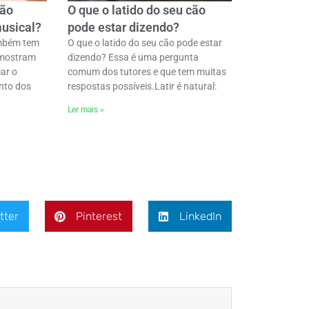
cão
O que o latido do seu cão
usical?
pode estar dizendo?
ambém tem
O que o latido do seu cão pode estar
 mostram
dizendo? Essa é uma pergunta
ar o
comum dos tutores e que tem muitas
nto dos
respostas possíveis.ㅤLatir é natural:
Ler mais »
tter
Pinterest
LinkedIn