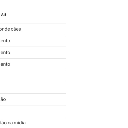
IAS
or de cães
ento
ento
ento
ção
dão na mídia