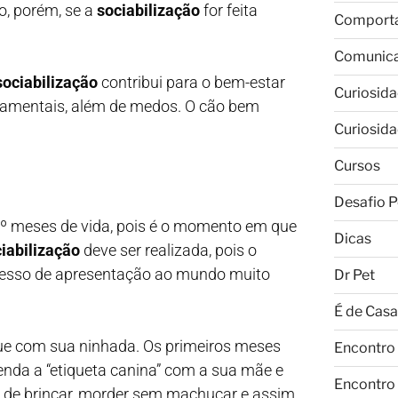
o, porém, se a
sociabilização
for feita
Comport
Comunic
sociabilização
contribui para o bem-estar
Curiosid
rtamentais, além de medos. O cão bem
Curiosid
Cursos
Desafio P
 3º meses de vida, pois é o momento em que
Dicas
iabilização
deve ser realizada, pois o
ocesso de apresentação ao mundo muito
Dr Pet
É de Casa
ique com sua ninhada. Os primeiros meses
Encontro
enda a “etiqueta canina” com a sua mãe e
Encontro
r de brincar, morder sem machucar e assim