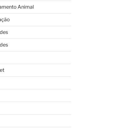
amento Animal
ação
ades
ades
et