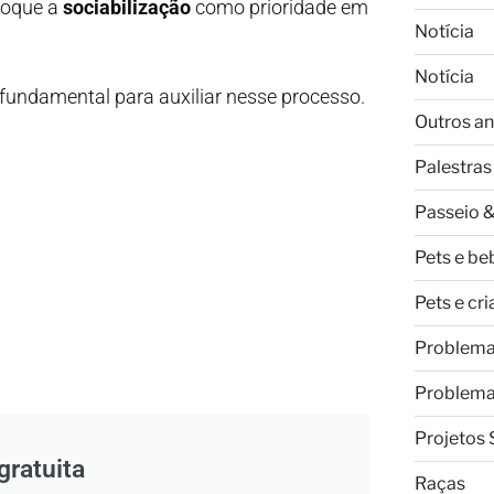
oloque a
sociabilização
como prioridade em
Notícia
Notícia
fundamental para auxiliar nesse processo.
Outros an
Palestras
Passeio &
Pets e be
Pets e cr
Problem
Problem
Projetos 
gratuita
Raças