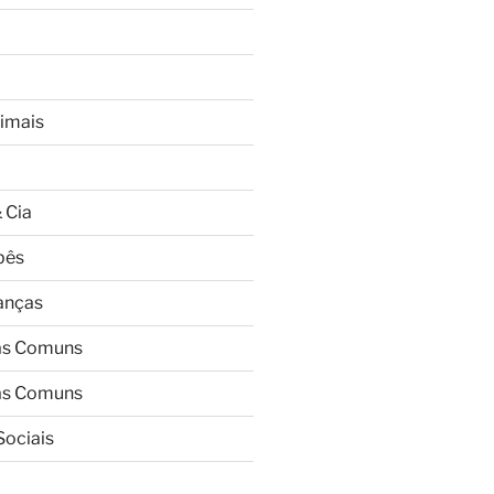
imais
 Cia
bês
ianças
as Comuns
as Comuns
Sociais