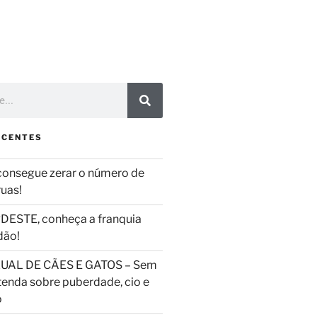
ECENTES
consegue zerar o número de
ruas!
DESTE, conheça a franquia
dão!
UAL DE CÃES E GATOS – Sem
tenda sobre puberdade, cio e
o