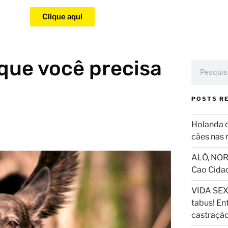
Clique aqui
 que você precisa
POSTS R
Holanda 
cães nas 
ALÔ, NOR
Cao Cida
VIDA SEX
tabus! En
castraçã