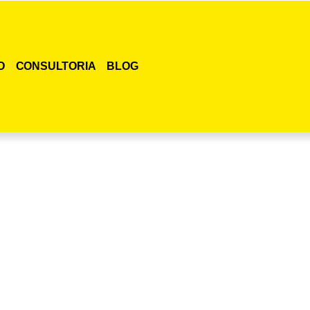
O
CONSULTORIA
BLOG
smo o curso para adestramento de gatos!