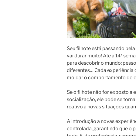
Seu filhote está passando pela
vai durar muito! Até a 14ª sem
para descobrir o mundo: pesso
diferentes… Cada experiência 
moldar o comportamento dele 
Se o filhote não for exposto a
socialização, ele pode se torn
reativo a novas situações qua
A introdução a novas experiênc
controlada, garantindo que o p
todo. E, de preferência, semp