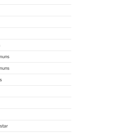
s
muns
muns
s
star