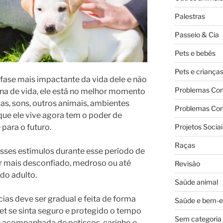
Palestras
Passeio & Cia
Pets e bebês
Pets e criança
 fase mais impactante da vida dele e não
Problemas Co
ana de vida, ele está no melhor momento
as, sons, outros animais, ambientes
Problemas Co
que ele vive agora tem o poder de
Projetos Sociai
para o futuro.
Raças
 esses estímulos durante esse período de
ar mais desconfiado, medroso ou até
Revisão
ndo
adulto.
Saúde animal
ias deve ser gradual e feita de forma
Saúde e bem-e
et se sinta seguro e protegido o tempo
Sem categoria
re acompanhada de petiscos, carinho e