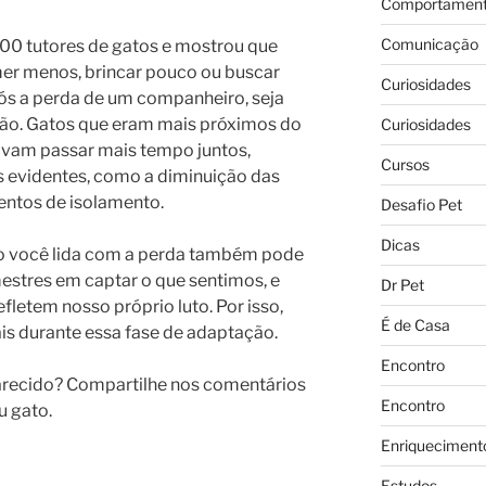
Comportament
Comunicação
00 tutores de gatos e mostrou que
er menos, brincar pouco ou buscar
Curiosidades
s a perda de um companheiro, seja
o. Gatos que eram mais próximos do
Curiosidades
avam passar mais tempo juntos,
Cursos
evidentes, como a diminuição das
entos de isolamento.
Desafio Pet
Dicas
o você lida com a perda também pode
 mestres em captar o que sentimos, e
Dr Pet
letem nosso próprio luto. Por isso,
É de Casa
is durante essa fase de adaptação.
Encontro
arecido? Compartilhe nos comentários
Encontro
u gato.
Enriqueciment
Estudos