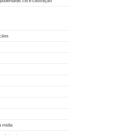
puberdade, cio e castração
cães
 mídia