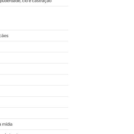
puberdade, cio e castração
cães
 mídia