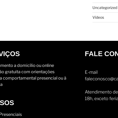
Uncategorized
Vídeos
VIÇOS
FALE CO
mento a domicílio ou online
ão gratuita com orientações
E-mail
a comportamental presencial ou à
faleconosco@ca
ia
Atendimento de
18h, exceto feri
SOS
Presenciais