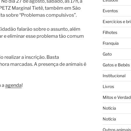
 No dia 27 de agosto, sábado, às 17h, a
 PETZ Marginal Tietê, também em São
Eventos
uita sobre “Problemas compulsivos”.
Exercícios e br
Cidadão falarão sobre o assunto, além
Filhotes
car e eliminar esse problema tão comum
Franquia
Gato
o realizar a inscrição. Basta
 hora marcadas. A presença de animais é
Gatos e Bebês
Institucional
a a
agenda
!
Livros
Mitos e Verdad
Notícia
Notícia
Outros animais