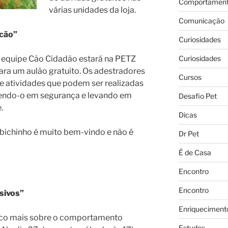
Comportament
várias unidades da loja.
Comunicação
 cão”
Curiosidades
Curiosidades
a equipe Cão Cidadão estará na PETZ
ara um aulão gratuito. Os adestradores
Cursos
 atividades que podem ser realizadas
endo-o em segurança e levando em
Desafio Pet
.
Dicas
o bichinho é muito bem-vindo e não é
Dr Pet
É de Casa
Encontro
Encontro
sivos”
Enriqueciment
uco mais sobre o comportamento
Estudos