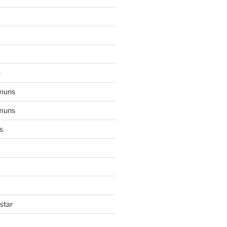
s
muns
muns
s
star