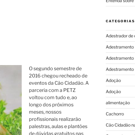
Entenda sobre 
CATEGORIAS
Adestrador de 
Adestramento
Adestramento
O segundo semestre de
Adestramento
2016 chegou recheado de
Adoção
eventos da Cão Cidadão. A
parceria com a PETZ
Adoção
voltou com tudo e, ao
alimentação
longo dos próximos
meses, nossos
Cachorro
profissionais realizarão
Cão Cidadão na
palestras, aulas e plantões
de dúvidas gratuitos nas