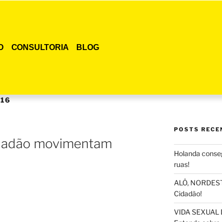
O
CONSULTORIA
BLOG
016
POSTS RECE
idadão movimentam
Holanda conseg
ruas!
ALÔ, NORDESTE
Cidadão!
VIDA SEXUAL 