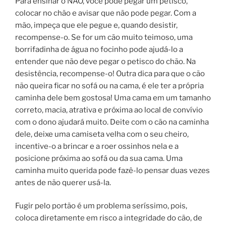
Para ensinar o NÃO, você pode pegar um petisco,
colocar no chão e avisar que não pode pegar. Com a
mão, impeça que ele pegue e, quando desistir,
recompense-o. Se for um cão muito teimoso, uma
borrifadinha de água no focinho pode ajudá-lo a
entender que não deve pegar o petisco do chão. Na
desistência, recompense-o! Outra dica para que o cão
não queira ficar no sofá ou na cama, é ele ter a própria
caminha dele bem gostosa! Uma cama em um tamanho
correto, macia, atrativa e próxima ao local de convívio
com o dono ajudará muito. Deite com o cão na caminha
dele, deixe uma camiseta velha com o seu cheiro,
incentive-o a brincar e a roer ossinhos nela e a
posicione próxima ao sofá ou da sua cama. Uma
caminha muito querida pode fazê-lo pensar duas vezes
antes de não querer usá-la.
Fugir pelo portão é um problema seríssimo, pois,
coloca diretamente em risco a integridade do cão, de