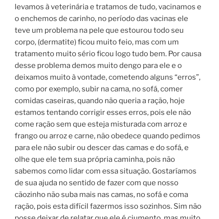
levamos à veterinária e tratamos de tudo, vacinamos e
o enchemos de carinho, no período das vacinas ele
teve um problema na pele que estourou todo seu
corpo, (dermatite) ficou muito feio, mas com um
tratamento muito sério ficou logo tudo bem. Por causa
desse problema demos muito dengo para ele e o
deixamos muito à vontade, cometendo alguns “erros”,
como por exemplo, subir na cama, no sofá, comer
comidas caseiras, quando não queria a ração, hoje
estamos tentando corrigir esses erros, pois ele não
come ração sem que esteja misturada com arroz e
frango ou arroz e carne, não obedece quando pedimos
para ele não subir ou descer das camas e do sofá, e
olhe que ele tem sua própria caminha, pois não
sabemos como lidar com essa situação. Gostaríamos
de sua ajuda no sentido de fazer com que nosso
cãozinho não suba mais nas camas, no sofá e coma
ração, pois esta difícil fazermos isso sozinhos. Sim não
posse deixar de relatar que ele é ciumento, mas muito