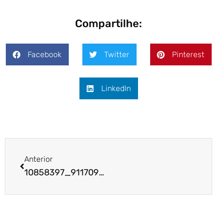
Compartilhe:
Facebook
Twitter
Pinterest
LinkedIn
Anterior
10858397_911709542175625_8979525320958221511_n