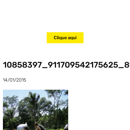
Adquira agora mesmo o curso
para adestramento de gatos!
Clique aqui
10858397_911709542175625_8
14/01/2015