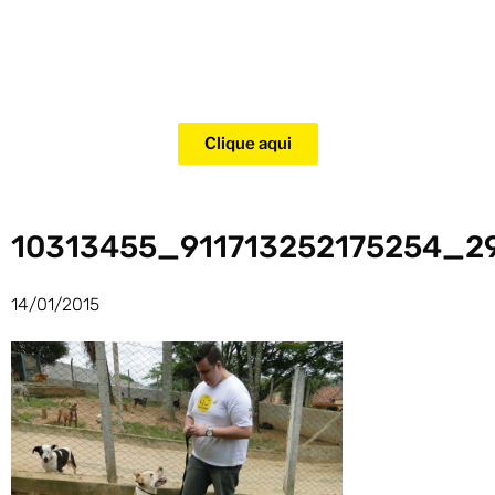
Adquira agora mesmo o curso
para adestramento de gatos!
Clique aqui
10313455_911713252175254_2
14/01/2015