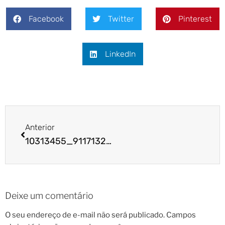
Facebook
Twitter
Pinterest
LinkedIn
Anterior
10313455_911713252175254_2940515979544645315_n
Deixe um comentário
O seu endereço de e-mail não será publicado.
Campos