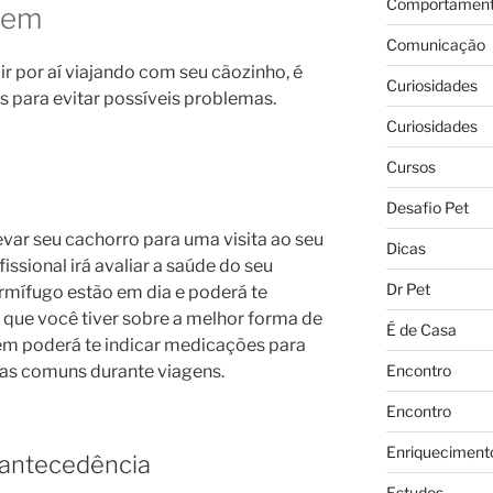
Comportament
gem
Comunicação
ir por aí viajando com seu cãozinho, é
Curiosidades
s para evitar possíveis problemas.
Curiosidades
Cursos
Desafio Pet
evar seu cachorro para uma visita ao seu
Dicas
issional irá avaliar a saúde do seu
Dr Pet
ermífugo estão em dia e poderá te
 que você tiver sobre a melhor forma de
É de Casa
ém poderá te indicar medicações para
Encontro
mas comuns durante viagens.
Encontro
Enriqueciment
 antecedência
Estudos