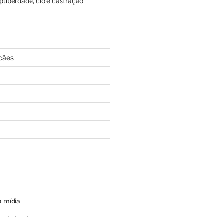
puberdade, cio e castração
cães
 mídia