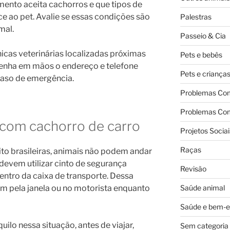
imento aceita cachorros e que tipos de
ce ao pet. Avalie se essas condições são
Palestras
mal.
Passeio & Cia
icas veterinárias localizadas próximas
Pets e bebês
Tenha em mãos o endereço e telefone
Pets e criança
 caso de emergência.
Problemas Co
Problemas Co
 com cachorro de carro
Projetos Sociai
Raças
ito brasileiras, animais não podem andar
 devem utilizar cinto de segurança
Revisão
entro da caixa de transporte. Dessa
Saúde animal
em pela janela ou no motorista enquanto
Saúde e bem-e
uilo nessa situação, antes de viajar,
Sem categoria