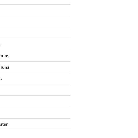
s
muns
muns
s
star