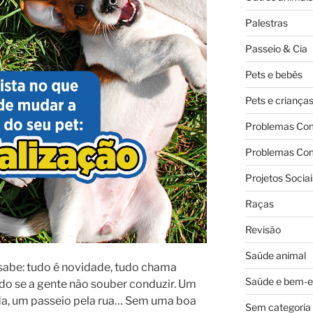
Palestras
Passeio & Cia
Pets e bebês
Pets e criança
Problemas Co
Problemas Co
Projetos Sociai
Raças
Revisão
Saúde animal
sabe: tudo é novidade, tudo chama
Saúde e bem-e
do se a gente não souber conduzir. Um
da, um
passeio pela rua… Sem uma boa
Sem categoria