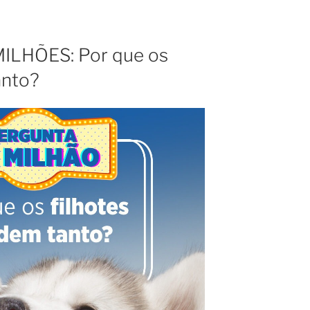
LHÕES: Por que os
anto?