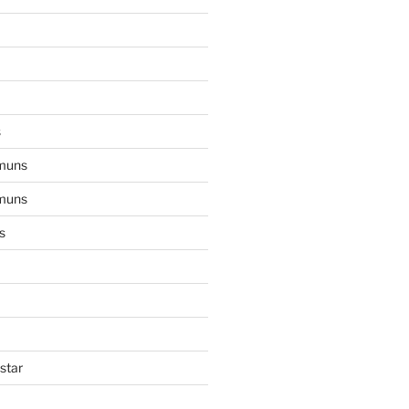
s
muns
muns
s
star