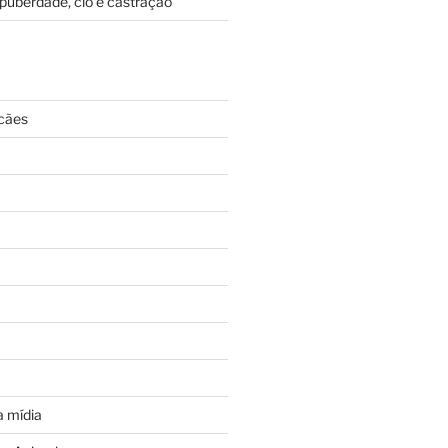
puberdade, cio e castração
cães
 mídia