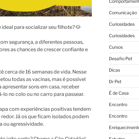
Comportament
Comunicação
Curiosidades
ideal para socializar seu filhote? 🐶
Curiosidades
com segurança, a diferentes pessoas,
Cursos
ores as chances de crescer confiante e
Desafio Pet
Dicas
até cerca de 16 semanas de vida. Nesse
etou todas as vacinas, mas é possível
Dr Pet
a apresentar sons em casa, receber
É de Casa
vá-lo no colo ou no carro para passear.
Encontro
tapa com experiências positivas tendem
Encontro
 redor. Já os que ficam isolados podem
 ou agressividade.
Enriqueciment
 do jeito certo? Chame a Cão Cidadão!
Estudos