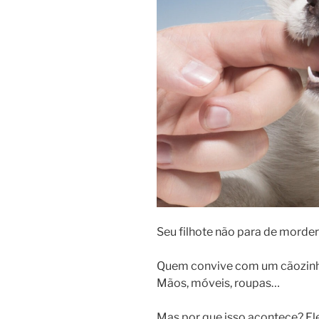
Seu filhote não para de morde
Quem convive com um cãozinho
Mãos, móveis, roupas…
Mas por que isso acontece? E