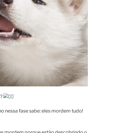
r?
 nessa fase sabe: eles mordem tudo!
les mordem porque estão descobrindo o