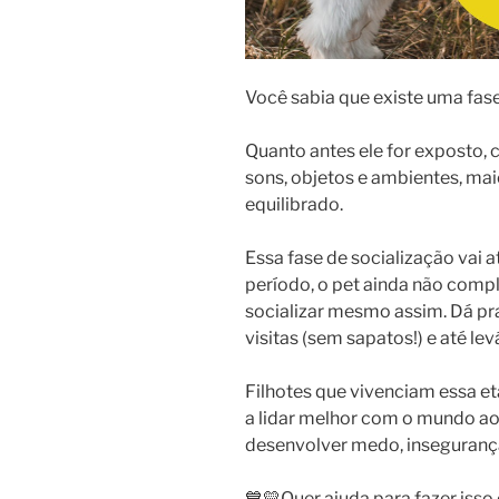
Você sabia que existe uma fase 
Quanto antes ele for exposto, 
sons, objetos e ambientes, mai
equilibrado.
Essa fase de socialização vai 
período, o pet ainda não compl
socializar mesmo assim. Dá pr
visitas (sem sapatos!) e até le
Filhotes que vivenciam essa e
a lidar melhor com o mundo ao
desenvolver medo, insegurança
💙💛Quer ajuda para fazer isso