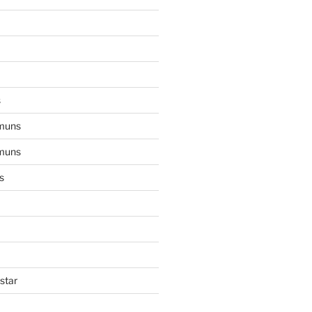
s
muns
muns
s
star