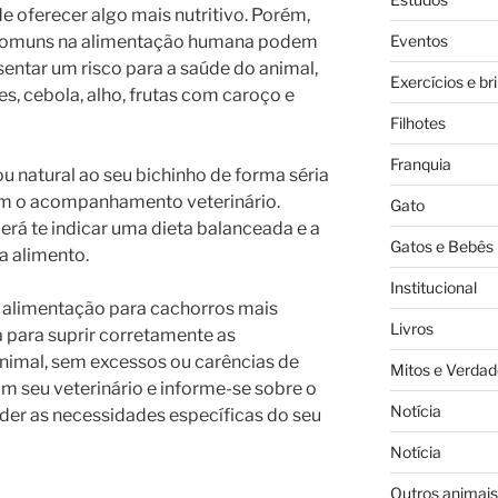
 oferecer algo mais nutritivo. Porém,
Eventos
 comuns na alimentação humana podem
sentar um risco para a saúde do animal,
Exercícios e br
s, cebola, alho, frutas com caroço e
Filhotes
Franquia
u natural ao seu bichinho de forma séria
com o acompanhamento veterinário.
Gato
rá te indicar uma dieta balanceada e a
Gatos e Bebês
a alimento.
Institucional
de alimentação para cachorros mais
Livros
ita para suprir corretamente as
animal, sem excessos ou carências de
Mitos e Verdad
m seu veterinário e informe-se sobre o
Notícia
nder as necessidades específicas do seu
Notícia
Outros animais