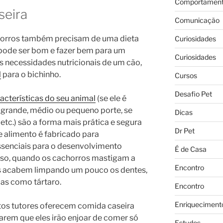
Comportament
seira
Comunicação
orros também precisam de uma dieta
Curiosidades
 pode ser bom e fazer bem para um
Curiosidades
 necessidades nutricionais de um cão,
l
para o bichinho.
Cursos
Desafio Pet
acterísticas do seu animal
(se ele é
de grande, médio ou pequeno porte, se
Dicas
tc.) são a forma mais prática e segura
Dr Pet
de alimento é fabricado para
essenciais para o desenvolvimento
É de Casa
sso, quando os cachorros mastigam a
Encontro
les acabem limpando um pouco os dentes,
mas como tártaro.
Encontro
Enriqueciment
tos tutores oferecem comida caseira
arem que eles irão enjoar de comer só
Estudos