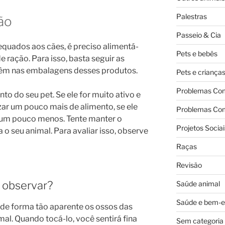
Palestras
ão
Passeio & Cia
equados aos cães, é preciso alimentá-
Pets e bebês
 ração. Para isso, basta seguir as
vêm nas embalagens desses produtos.
Pets e criança
Problemas Co
 do seu pet. Se ele for muito ativo e
zar um pouco mais de alimento, se ele
Problemas Co
 um pouco menos. Tente manter o
Projetos Sociai
o seu animal. Para avaliar isso, observe
Raças
Revisão
 observar?
Saúde animal
Saúde e bem-e
 de forma tão aparente os ossos das
mal. Quando tocá-lo, você sentirá fina
Sem categoria