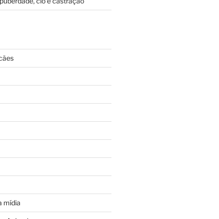
puberdade, cio e castração
cães
 mídia