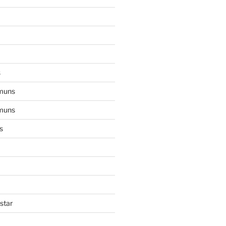
s
muns
muns
s
star