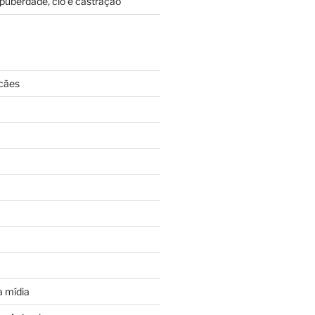
puberdade, cio e castração
cães
 mídia