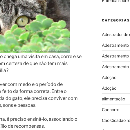
Entenda sobre 
CATEGORIAS
Adestrador de 
Adestramento
Adestramento
 chega uma visita em casa, corre e se
em certeza de que não tem mais
Adestramento
lia?
Adoção
tiver com medo e o período de
Adoção
o feito da forma correta. Entre o
da do gato, ele precisa conviver com
alimentação
, sons e pessoas.
Cachorro
a, é preciso ensiná-lo, associando o
Cão Cidadão na
ílio de recompensas.