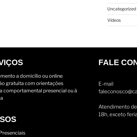
Uncategorized
Vídeos
VIÇOS
FALE CO
mento a domicílio ou online
ão gratuita com orientações
E-mail
a comportamental presencial ou à
faleconosco@ca
ia
Atendimento de
18h, exceto feri
SOS
Presenciais