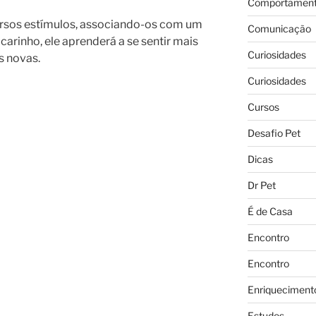
Comportament
versos estímulos, associando-os com um
Comunicação
rinho, ele aprenderá a se sentir mais
Curiosidades
s novas.
Curiosidades
Cursos
Desafio Pet
Dicas
Dr Pet
É de Casa
Encontro
Encontro
Enriqueciment
Estudos