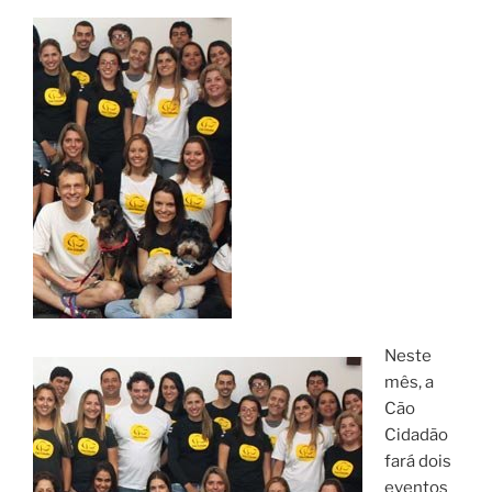
Neste
mês, a
Cão
Cidadão
fará dois
eventos