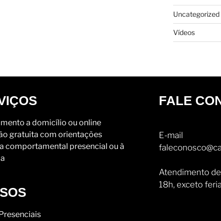
Uncategorized
Vídeos
VIÇOS
FALE CO
mento a domicílio ou online
ão gratuita com orientações
E-mail
a comportamental presencial ou à
faleconosco@ca
ia
Atendimento de
18h, exceto feri
SOS
Presenciais