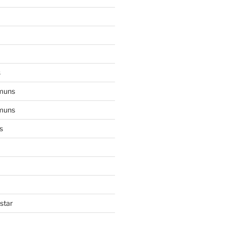
s
muns
muns
s
star