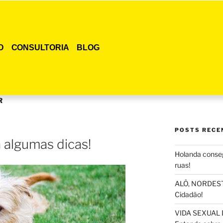
O
CONSULTORIA
BLOG
R
POSTS RECE
a algumas dicas!
Holanda conseg
ruas!
ALÔ, NORDESTE
Cidadão!
VIDA SEXUAL 