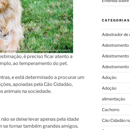
Entenda sobre 
CATEGORIAS
Adestrador de 
Adestramento
Adestramento
stimação, é preciso ficar atento a
emplo, ao temperamento do pet.
Adestramento
ontras, e está determinado a procurar um
Adoção
ições, apoiadas pela Cão Cidadão,
Adoção
s animais na sociedade.
alimentação
Cachorro
 não se deixe levar apenas pela idade
Cão Cidadão na
dem se tornar também grandes amigos.