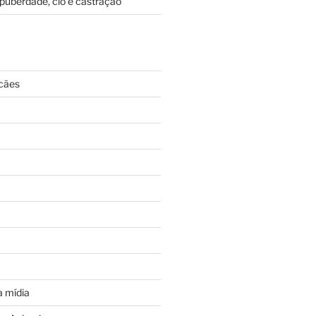
puberdade, cio e castração
cães
 mídia