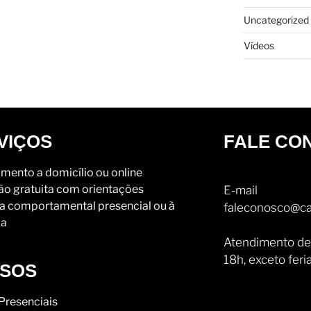
Uncategorized
Vídeos
VIÇOS
FALE CO
mento a domicílio ou online
ão gratuita com orientações
E-mail
a comportamental presencial ou à
faleconosco@ca
ia
Atendimento de
18h, exceto feri
SOS
Presenciais