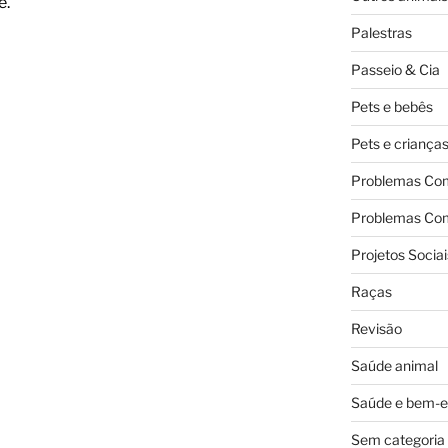
e.
Palestras
Passeio & Cia
Pets e bebês
Pets e criança
Problemas Co
Problemas Co
Projetos Sociai
Raças
Revisão
Saúde animal
Saúde e bem-e
Sem categoria