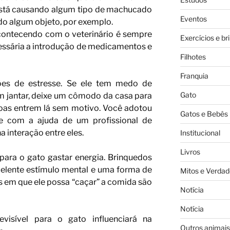
 está causando algum tipo de machucado
Eventos
do algum objeto, por exemplo.
contecendo com o veterinário é sempre
Exercícios e br
cessária a introdução de medicamentos e
Filhotes
Franquia
ções de estresse. Se ele tem medo de
Gato
m jantar, deixe um cômodo da casa para
soas entrem lá sem motivo. Você adotou
Gatos e Bebês
e com a ajuda de um profissional de
 interação entre eles.
Institucional
Livros
para o gato gastar energia. Brinquedos
celente estímulo mental e uma forma de
Mitos e Verdad
as em que ele possa “caçar” a comida são
Notícia
Notícia
evisível para o gato influenciará na
Outros animais