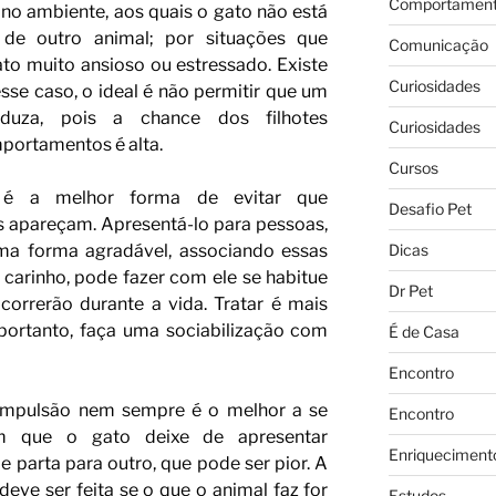
Comportament
 no ambiente, aos quais o gato não está
de outro animal; por situações que
Comunicação
o muito ansioso ou estressado. Existe
Curiosidades
sse caso, o ideal é não permitir que um
duza, pois a chance dos filhotes
Curiosidades
ortamentos é alta.
Cursos
o é a melhor forma de evitar que
Desafio Pet
apareçam. Apresentá-lo para pessoas,
Dicas
uma forma agradável, associando essas
carinho, pode fazer com ele se habitue
Dr Pet
orrerão durante a vida. Tratar é mais
portanto, faça uma sociabilização com
É de Casa
Encontro
ompulsão nem sempre é o melhor a se
Encontro
om que o gato deixe de apresentar
Enriqueciment
parta para outro, que pode ser pior. A
eve ser feita se o que o animal faz for
Estudos