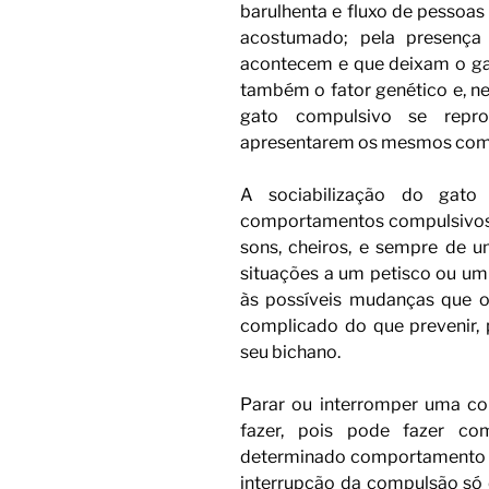
barulhenta e fluxo de pessoas
acostumado; pela presença 
acontecem e que deixam o gat
também o fator genético e, ne
gato compulsivo se repro
apresentarem os mesmos comp
A sociabilização do gat
comportamentos compulsivos 
sons, cheiros, e sempre de 
situações a um petisco ou um 
às possíveis mudanças que oc
complicado do que prevenir, 
seu bichano.
Parar ou interromper uma c
fazer, pois pode fazer c
determinado comportamento e 
interrupção da compulsão só d