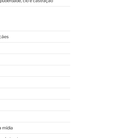
puberdade, cio e castração
cães
 mídia