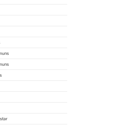
s
muns
muns
s
star