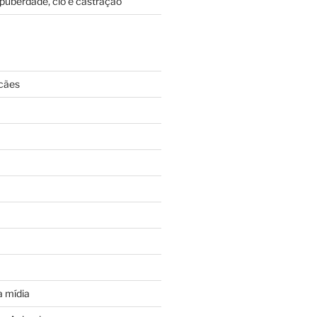
puberdade, cio e castração
cães
 mídia