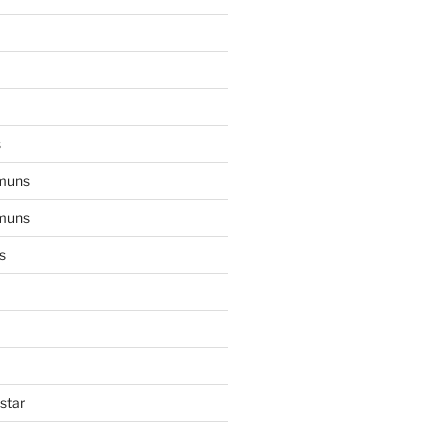
s
muns
muns
s
star