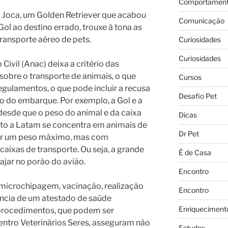
Comportament
 Joca, um Golden Retriever que acabou
Comunicação
ol ao destino errado, trouxe à tona as
ransporte aéreo de pets.
Curiosidades
Curiosidades
ivil (Anac) deixa a critério das
obre o transporte de animais, o que
Cursos
gulamentos, o que pode incluir a recusa
Desafio Pet
do embarque. Por exemplo, a Gol e a
desde que o peso do animal e da caixa
Dicas
to a Latam se concentra em animais de
Dr Pet
car um peso máximo, mas com
aixas de transporte. Ou seja, a grande
É de Casa
ajar no porão do avião.
Encontro
 microchipagem, vacinação, realização
Encontro
tência de um atestado de saúde
Enriqueciment
 procedimentos, que podem ser
entro Veterinários Seres, asseguram não
Estudos