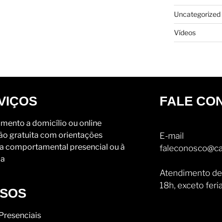
Uncategorized
Vídeos
VIÇOS
FALE CO
mento a domicílio ou online
ão gratuita com orientações
E-mail
a comportamental presencial ou à
faleconosco@ca
ia
Atendimento de
18h, exceto feri
SOS
Presenciais