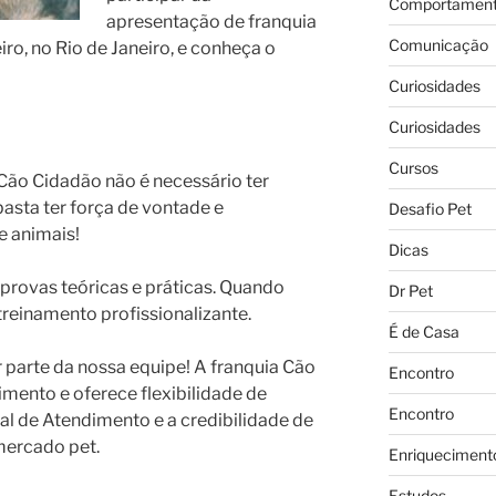
Comportament
apresentação de franquia
Comunicação
ro, no Rio de Janeiro, e conheça o
Curiosidades
Curiosidades
Cursos
Cão Cidadão não é necessário ter
asta ter força de vontade e
Desafio Pet
e animais!
Dicas
 provas teóricas e práticas. Quando
Dr Pet
reinamento profissionalizante.
É de Casa
 parte da nossa equipe! A franquia Cão
Encontro
mento e oferece flexibilidade de
Encontro
al de Atendimento e a credibilidade de
mercado pet.
Enriqueciment
Estudos