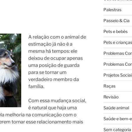
Palestras
Passeio & Cia
Pets e bebês
A relação com o animal de
Pets e criança
estimação já não é a
mesma há tempos: ele
Problemas Co
deixou de ocupar apenas
Problemas Co
uma posição de guarda
para se tornar um
Projetos Sociai
verdadeiro membro da
Raças
família.
Revisão
Com essa mudança social,
é natural que haja uma
Saúde animal
la melhoria na comunicação com o
Saúde e bem-e
uerem tornar esse relacionamento mais
Sem categoria