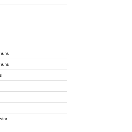
s
muns
muns
s
star