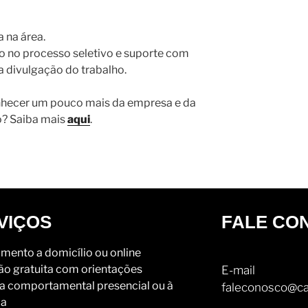
 na área.
to no processo seletivo e suporte com
 divulgação do trabalho.
nhecer um pouco mais da empresa e da
o? Saiba mais
aqui
.
VIÇOS
FALE CO
mento a domicílio ou online
ão gratuita com orientações
E-mail
a comportamental presencial ou à
faleconosco@ca
ia