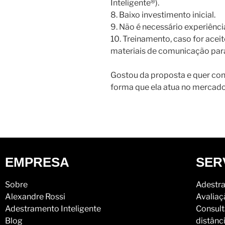
Inteligente®).
8. Baixo investimento inicial.
9. Não é necessário experiência
10. Treinamento, caso for acei
materiais de comunicação para
Gostou da proposta e quer co
forma que ela atua no mercad
EMPRESA
SER
Sobre
Adestra
Alexandre Rossi
Avaliaç
Adestramento Inteligente
Consult
Blog
distânc