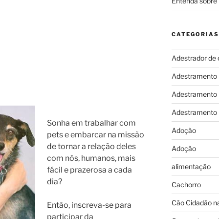
Entenda sobre 
CATEGORIAS
Adestrador de 
Adestramento
Adestramento
Adestramento
Sonha em trabalhar com
Adoção
pets e embarcar na missão
de tornar a relação deles
Adoção
com nós, humanos, mais
alimentação
fácil e prazerosa a cada
dia?
Cachorro
Cão Cidadão na
Então, inscreva-se para
participar da