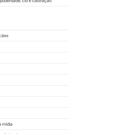
puberdade, cio e castração
cães
 mídia