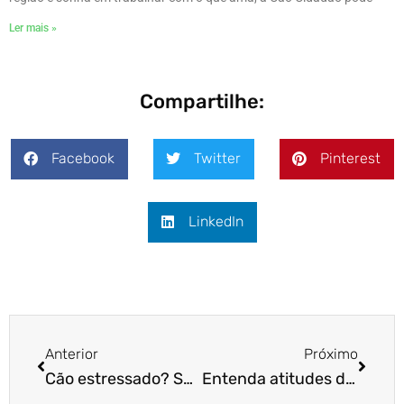
Ler mais »
Compartilhe:
Facebook
Twitter
Pinterest
LinkedIn
Anterior
Próximo
Cão estressado? Saiba como lidar com esse problema!
Entenda atitudes do cachorro que aparentemente não fazem sentido