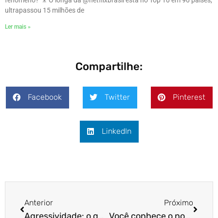
ultrapassou 15 milhões de
Ler mais »
Compartilhe:
Facebook
Twitter
Pinterest
LinkedIn
Anterior
Próximo
Agressividade: o que é preciso saber?
Você conhece o nosso Espaço Adoção?