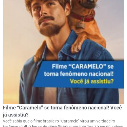
Filme “Caramelo” se torna fenômeno nacional! Você
já assistiu?
Você sabia que o filme brasileiro “Caramelo” virou um verdadeiro
fenômeno? 🎥 O longa da @netflixbrasil está no Top 10 em 90 países,