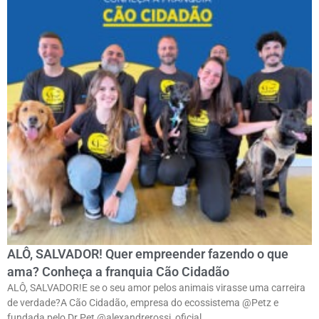
ALÔ, SALVADOR! Quer empreender fazendo o que
ama? Conheça a franquia Cão Cidadão
ALÔ, SALVADOR!E se o seu amor pelos animais virasse uma carreira
de verdade?ㅤA Cão Cidadão, empresa do ecossistema @Petz e
fundada pelo Dr Pet @alexandrerossi_oficial,