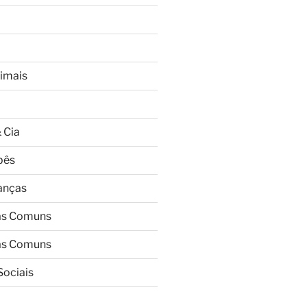
imais
 Cia
bês
ianças
as Comuns
as Comuns
Sociais