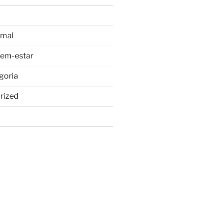
imal
bem-estar
goria
rized