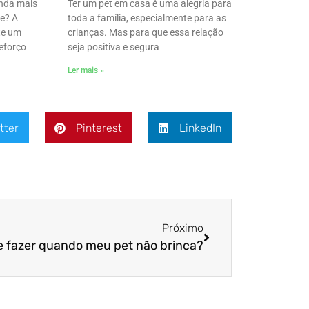
enda mais
Ter um pet em casa é uma alegria para
e? A
toda a família, especialmente para as
te um
crianças. Mas para que essa relação
reforço
seja positiva e segura
Ler mais »
tter
Pinterest
LinkedIn
Próximo
e fazer quando meu pet não brinca?