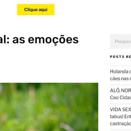
Clique aqui
l: as emoções
POSTS R
Holanda 
cães nas 
ALÔ, NOR
Cao Cida
VIDA SEX
tabus! En
castraçã