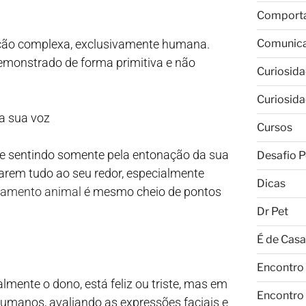
Comport
ção complexa, exclusivamente humana.
Comunic
emonstrado de forma primitiva e não
Curiosid
Curiosid
a sua voz
Cursos
se sentindo somente pela entonação da sua
Desafio P
rem tudo ao seu redor, especialmente
Dicas
amento animal
é mesmo cheio de pontos
Dr Pet
É de Casa
Encontro
mente o dono, está feliz ou triste, mas em
Encontro
umanos, avaliando as expressões faciais e