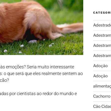
CATEGOR
Adestrad
Adestram
Adestram
Adestram
Adoção
às emoções? Seria muito interessante
s: o que será que eles realmente sentem ao
Adoção
 cão?
alimenta
das por cientistas ao redor do mundo e
Cachorro
Cão Cida