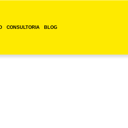
O
CONSULTORIA
BLOG
smo o curso para adestramento de gatos!