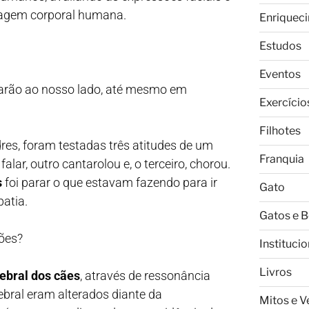
guagem corporal humana.
Enriquec
Estudos
Eventos
arão ao nosso lado, até mesmo em
Exercício
Filhotes
es, foram testadas três atitudes de um
Franquia
ar, outro cantarolou e, o terceiro, chorou.
s
foi parar o que estavam fazendo para ir
Gato
patia.
Gatos e 
ões?
Institucio
Livros
ebral dos cães
, através de ressonância
ebral eram alterados diante da
Mitos e 