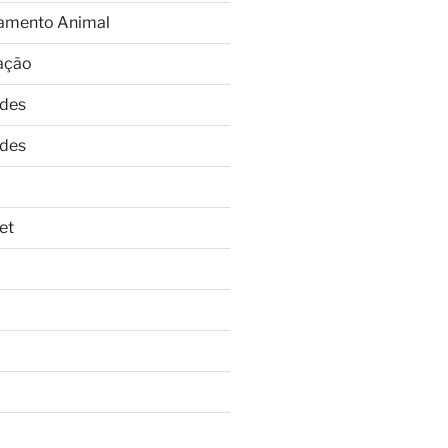
amento Animal
ação
ades
ades
et