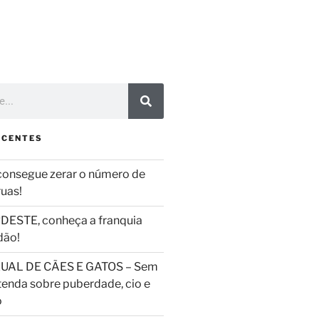
ECENTES
consegue zerar o número de
ruas!
DESTE, conheça a franquia
dão!
UAL DE CÃES E GATOS – Sem
tenda sobre puberdade, cio e
o