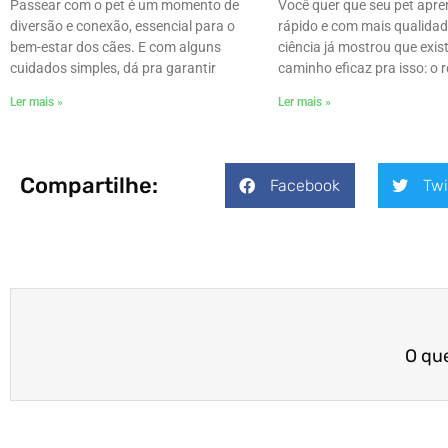
Passear com o pet é um momento de
Você quer que seu pet apr
diversão e conexão, essencial para o
rápido e com mais qualidad
bem-estar dos cães. E com alguns
ciência já mostrou que exis
cuidados simples, dá pra garantir
caminho eficaz pra isso: o 
Ler mais »
Ler mais »
Compartilhe:
Facebook
Twi
O qu