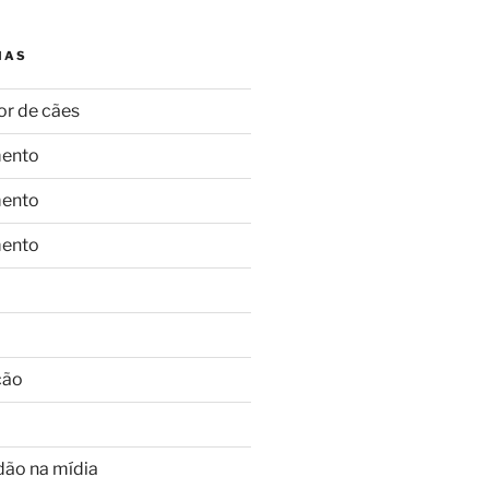
IAS
or de cães
ento
ento
ento
ção
dão na mídia