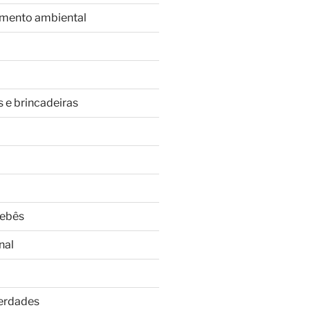
imento ambiental
s e brincadeiras
Bebês
nal
Verdades