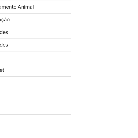
amento Animal
ação
ades
ades
et