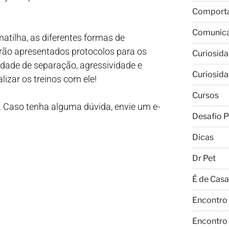
Comport
Comunic
atilha, as diferentes formas de
rão apresentados protocolos para os
Curiosid
ade de separação, agressividade e
Curiosid
lizar os treinos com ele!
Cursos
. Caso tenha alguma dúvida, envie um e-
Desafio P
Dicas
Dr Pet
É de Casa
Encontro
Encontro