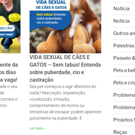
Notícia
Notícia
Outros an
Palestras
VIDA SEXUAL DE CÃES E
Passeio &
gente da
GATOS – Sem tabus! Entenda
Pets e be
os dias
sobre puberdade, cio e
ua vaga!
castração
Pets e cr
ade o seu
Seu pet começou a agir diferente do
 de
nada? Marcação, inquietação,
Problem
contece o
vocalização, irritação,
ento
comportamento de monta ou
Problem
tentativas de escapar podem aparecer
justamente na puberdade. É
Projetos 
Ler mais »
Raças