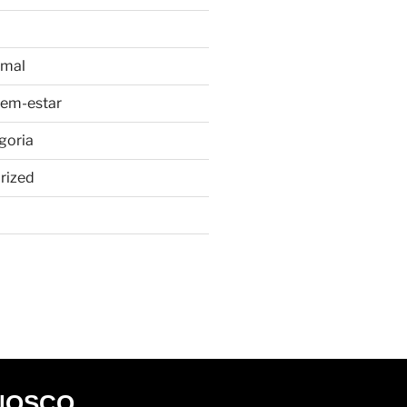
imal
bem-estar
goria
rized
NOSCO