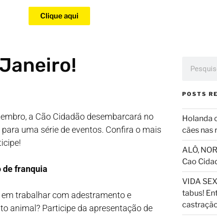
Clique aqui
Janeiro!
POSTS R
tembro, a Cão Cidadão desembarcará no
Holanda 
 para uma série de eventos. Confira o mais
cães nas 
icipe!
ALÔ, NOR
Cao Cida
 de franquia
VIDA SEX
tabus! En
 em trabalhar com adestramento e
castraçã
 animal? Participe da apresentação de