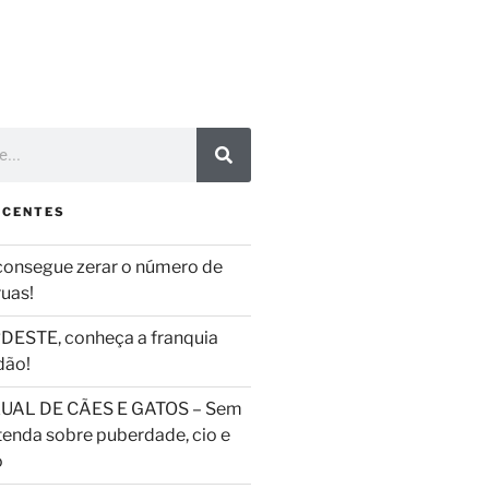
ECENTES
consegue zerar o número de
ruas!
DESTE, conheça a franquia
dão!
UAL DE CÃES E GATOS – Sem
tenda sobre puberdade, cio e
o