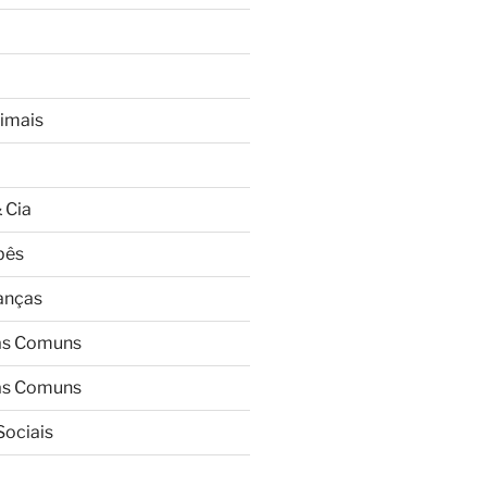
imais
 Cia
bês
ianças
as Comuns
as Comuns
Sociais