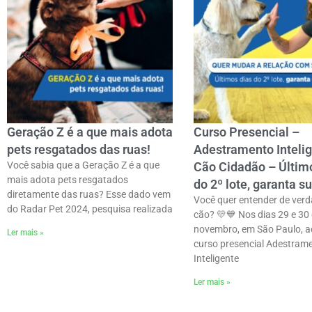
Geração Z é a que mais adota
Curso Presencial –
pets resgatados das ruas!
Adestramento Inteli
Você sabia que a Geração Z é a que
Cão Cidadão – Últim
mais adota pets resgatados
do 2º lote, garanta s
diretamente das ruas? Esse dado vem
Você quer entender de verd
do Radar Pet 2024, pesquisa realizada
cão? 💛💙 Nos dias 29 e 30
novembro, em São Paulo, a
Ler mais »
curso presencial Adestram
Inteligente
Ler mais »