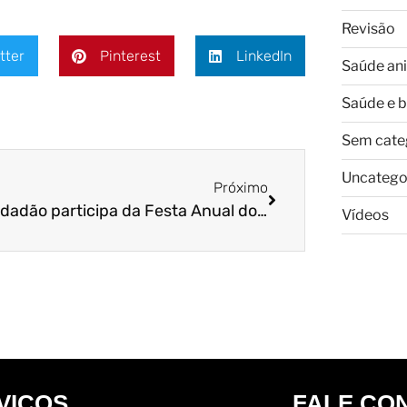
Revisão
tter
Pinterest
LinkedIn
Saúde an
Saúde e 
Sem cate
Uncatego
Próximo
Cão Cidadão participa da Festa Anual do Encontro de Branquelos
Vídeos
VIÇOS
FALE CO