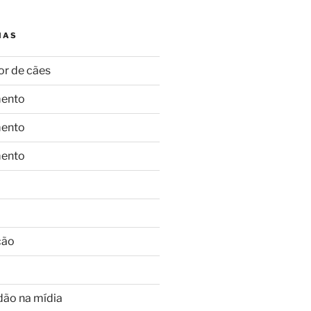
IAS
or de cães
ento
ento
ento
ção
dão na mídia