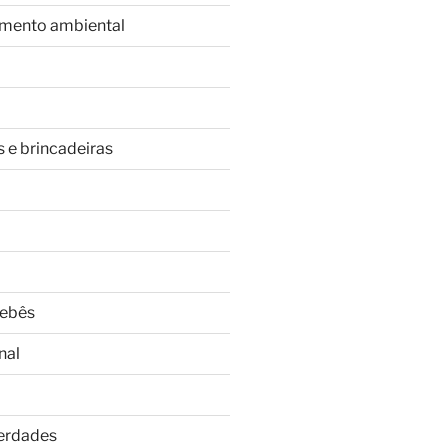
imento ambiental
s e brincadeiras
Bebês
nal
Verdades