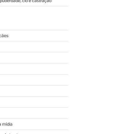
puberdade, cio e castração
cães
 mídia