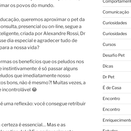
Comportament
ximar os povos do mundo.
Comunicação
Educação, queremos aproximar o pet da
Curiosidades
nsulta, presencial ou on-line, segue a
ligente, criada por Alexandre Rossi, Dr
Curiosidades
esse dia especial e agradecer tudo de
Cursos
 para a nossa vida?
Desafio Pet
formas os benefícios que os peludos nos
Dicas
 instintivamente: é só passar alguns
eludos que imediatamente nosso
Dr Pet
os bons, não é mesmo?! Muitas vezes, a
É de Casa
 incontrolável 😂
Encontro
 é uma reflexão: você consegue retribuir
Encontro
Enriqueciment
certeza é essencial… Mas e as
Estudos