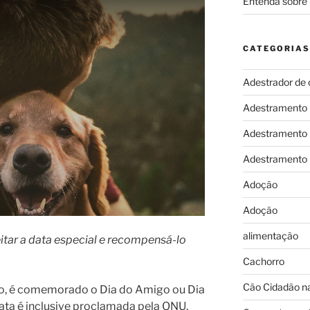
Entenda sobre 
CATEGORIAS
Adestrador de 
Adestramento
Adestramento
Adestramento
Adoção
Adoção
alimentação
itar a data especial e recompensá-lo
Cachorro
Cão Cidadão na
lho, é comemorado o Dia do Amigo ou Dia
ata é inclusive proclamada pela ONU,