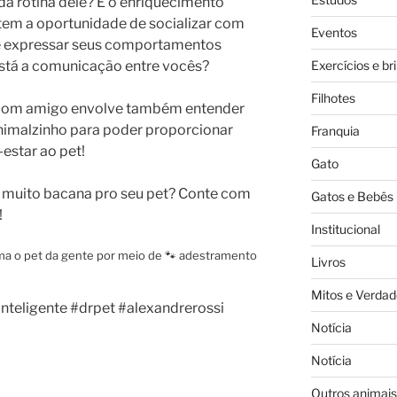
 da rotina dele? E o enriquecimento
tem a oportunidade de socializar com
Eventos
de expressar seus comportamentos
Exercícios e br
 está a comunicação entre vocês?
Filhotes
m bom amigo envolve também entender
animalzinho para poder proporcionar
Franquia
-estar ao pet!
Gato
 muito bacana pro seu pet? Conte com
Gatos e Bebês
!
Institucional
a o pet da gente por meio de 🐾 adestramento
Livros
Mitos e Verdad
teligente #drpet #alexandrerossi
Notícia
Notícia
Outros animais