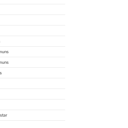
s
muns
muns
s
star