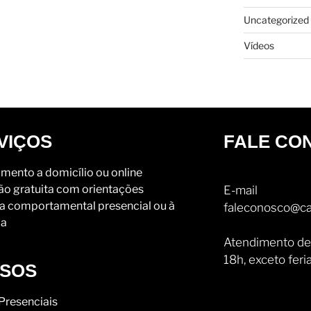
Uncategorized
Vídeos
VIÇOS
FALE CO
mento a domicílio ou online
ão gratuita com orientações
E-mail
a comportamental presencial ou à
faleconosco@ca
ia
Atendimento de
18h, exceto feri
SOS
Presenciais