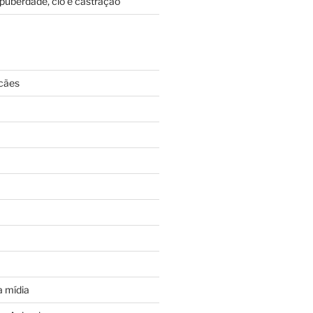
puberdade, cio e castração
cães
 mídia