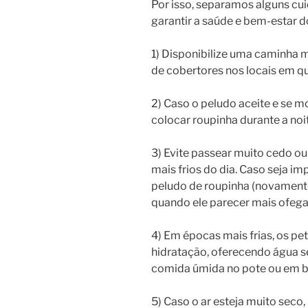
Por isso, separamos alguns c
garantir a saúde e bem-estar d
1) Disponibilize uma caminha 
de cobertores nos locais em qu
2) Caso o peludo aceite e se 
colocar roupinha durante a noit
3) Evite passear muito cedo o
mais frios do dia. Caso seja im
peludo de roupinha (novamente,
quando ele parecer mais ofega
4) Em épocas mais frias, os p
hidratação, oferecendo água s
comida úmida no pote ou em b
5) Caso o ar esteja muito seco,