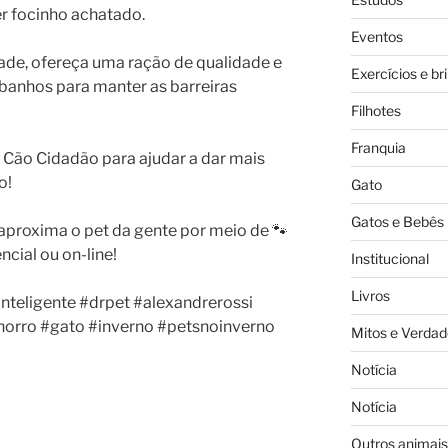
er focinho achatado.
Eventos
ade, ofereça uma ração de qualidade e
Exercícios e br
banhos para manter as barreiras
Filhotes
Franquia
Cão Cidadão para ajudar a dar mais
o!
Gato
Gatos e Bebês
proxima o pet da gente por meio de 🐾
cial ou on-line!
Institucional
Livros
teligente #drpet #alexandrerossi
rro #gato #inverno #petsnoinverno
Mitos e Verdad
Notícia
Notícia
Outros animais