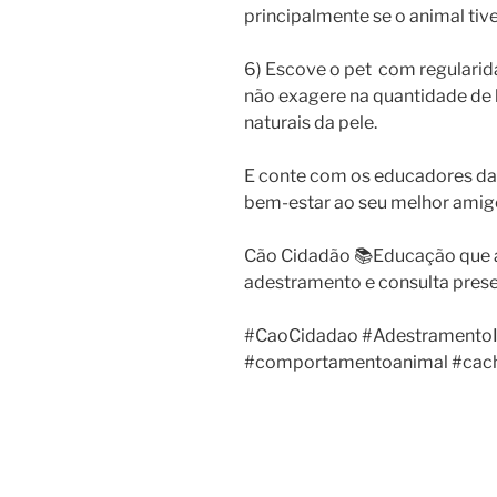
principalmente se o animal tiv
6) Escove o pet com regularid
não exagere na quantidade de 
naturais da pele.
E conte com os educadores da 
bem-estar ao seu melhor amig
Cão Cidadão 📚Educação que a
adestramento e consulta presen
#CaoCidadao #AdestramentoIn
#comportamentoanimal #cacho