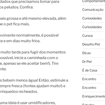
Comportament
uidados que precisamos tomar para
os peludos. Confira:
Comunicação
Curiosidades
mais grossa e até mesmo elevada, além
e o pet fica mais.
Curiosidades
movimente normalmente, é possível
Cursos
e e em dias muito frios.
Desafio Pet
u muito tarde para fugir dos momentos
Dicas
possível, inicie a caminhada com o
Dr Pet
 apenas se ele aceitar bem!). Tire
nte.
É de Casa
Encontro
ets bebem menos água! Então, estimule a
empre fresca (fontes ajudam muito!) e
Encontro
rinquedos recheados.
Enriqueciment
 uma ideia é usar umidificadores,
Estudos