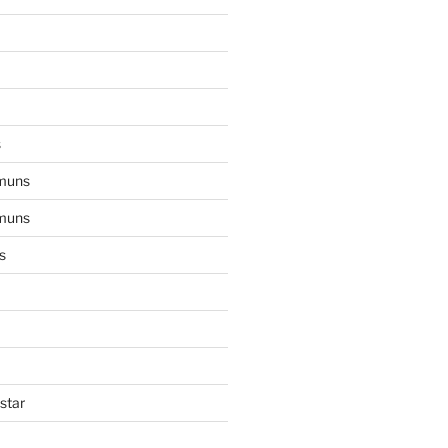
s
muns
muns
s
star