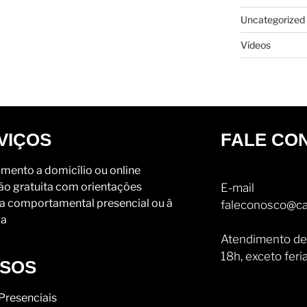
Uncategorized
Vídeos
VIÇOS
FALE CO
mento a domicílio ou online
ão gratuita com orientações
E-mail
a comportamental presencial ou à
faleconosco@ca
ia
Atendimento de
18h, exceto feri
SOS
Presenciais