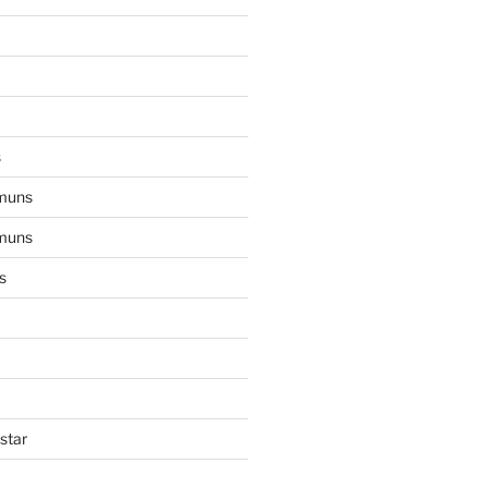
s
muns
muns
s
star