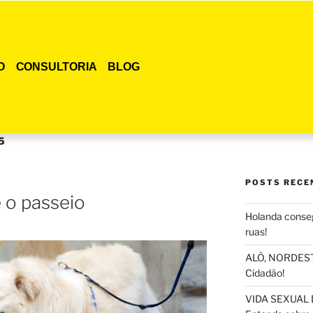
O
CONSULTORIA
BLOG
5
POSTS RECE
 o passeio
Holanda conseg
ruas!
ALÔ, NORDESTE
Cidadão!
VIDA SEXUAL 