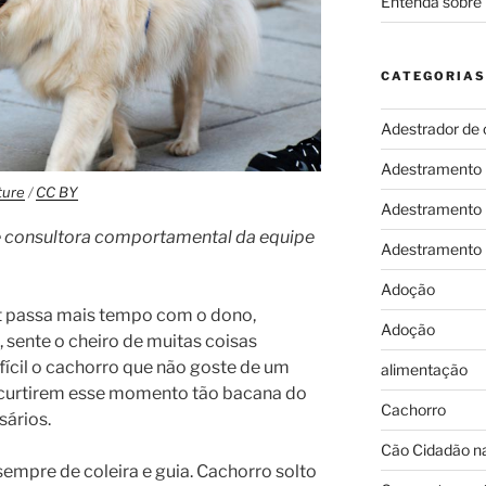
Entenda sobre 
CATEGORIAS
Adestrador de 
Adestramento
ture
/
CC BY
Adestramento
e consultora comportamental da equipe
Adestramento
Adoção
et passa mais tempo com o dono,
Adoção
, sente o cheiro de muitas coisas
ifícil o cachorro que não goste de um
alimentação
 curtirem esse momento tão bacana do
Cachorro
sários.
Cão Cidadão na
empre de coleira e guia. Cachorro solto