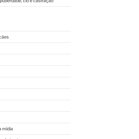
puberdade, cio e castração
cães
 mídia