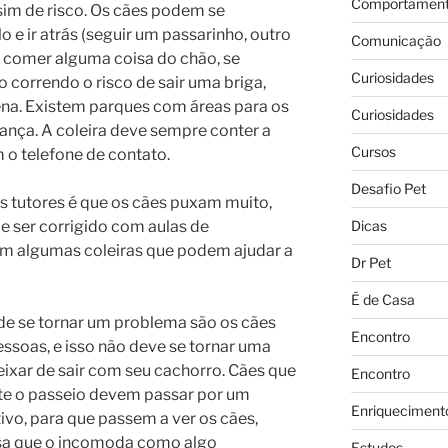
Comportament
sim de risco. Os cães podem se
o e ir atrás (seguir um passarinho, outro
Comunicação
 comer alguma coisa do chão, se
Curiosidades
 correndo o risco de sair uma briga,
pena. Existem parques com áreas para os
Curiosidades
ança. A coleira deve sempre conter a
Cursos
 o telefone de contato.
Desafio Pet
 tutores é que os cães puxam muito,
Dicas
ser corrigido com aulas de
 algumas coleiras que podem ajudar a
Dr Pet
É de Casa
 se tornar um problema são os cães
Encontro
ssoas, e isso não deve se tornar uma
ixar de sair com seu cachorro. Cães que
Encontro
te o passeio devem passar por um
Enriqueciment
vo, para que passem a ver os cães,
isa que o incomoda como algo
Estudos