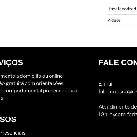
Uncategorized
Vídeos
VIÇOS
FALE CO
mento a domicílio ou online
ão gratuita com orientações
E-mail
a comportamental presencial ou à
faleconosco@ca
ia
Atendimento de
18h, exceto feri
SOS
Presenciais