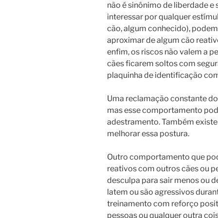
não é sinônimo de liberdade e 
interessar por qualquer estímul
cão, algum conhecido), podem
aproximar de algum cão reativo
enfim, os riscos não valem a 
cães ficarem soltos com segur
plaquinha de identificação com
Uma reclamação constante dos
mas esse comportamento pode 
adestramento. Também existem
melhorar essa postura.
Outro comportamento que pode
reativos com outros cães ou pe
desculpa para sair menos ou de
latem ou são agressivos duran
treinamento com reforço positi
pessoas ou qualquer outra co