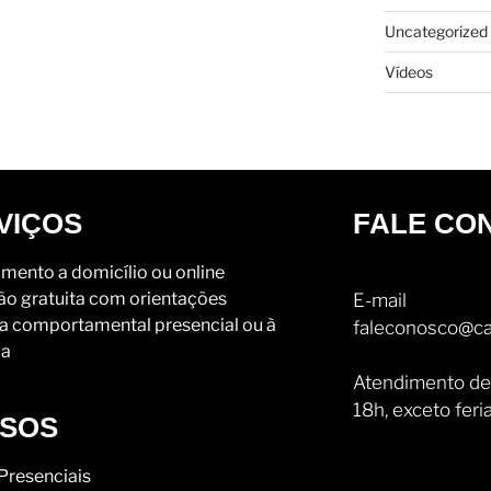
Uncategorized
Vídeos
VIÇOS
FALE CO
mento a domicílio ou online
ão gratuita com orientações
E-mail
a comportamental presencial ou à
faleconosco@ca
ia
Atendimento de
18h, exceto feri
SOS
Presenciais