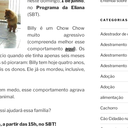
Entenda sobre 
neste domingo,
1 de junho
,
no
Programa da Eliana
(SBT).
CATEGORIAS
Billy é um Chow Chow
Adestrador de 
muito agressivo
(compreenda melhor esse
Adestramento
comportamento
aqui
). Os
Adestramento
cio quando ele tinha apenas seis meses
s só pioraram: Billy tem hoje quatro anos,
Adestramento
 os donos. Ele já os mordeu, inclusive,
Adoção
Adoção
ntem medo, esse comportamento agrava
animal.
alimentação
Cachorro
si ajudará essa família?
Cão Cidadão na
 a partir das 15h, no SBT!