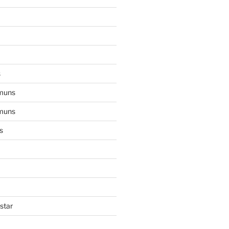
s
muns
muns
s
star