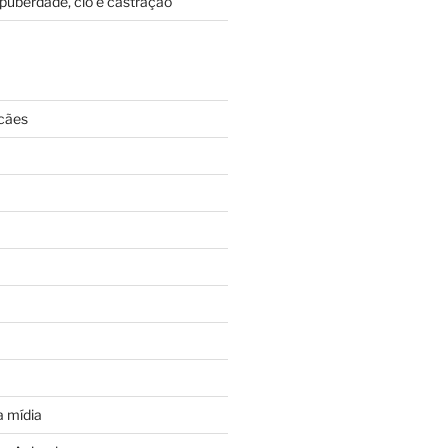
puberdade, cio e castração
cães
 mídia