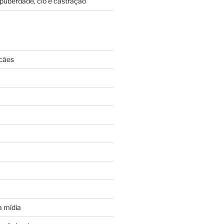
puberdade, cio e castração
cães
 mídia