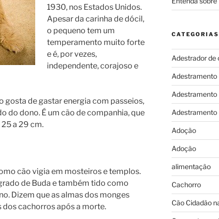
Entenda sobre 
1930, nos Estados Unidos.
Apesar da carinha de dócil,
o pequeno tem um
CATEGORIAS
temperamento muito forte
e é, por vezes,
Adestrador de 
independente, corajoso e
Adestramento
Adestramento
so gosta de gastar energia com passeios,
Adestramento
ado do dono. É um cão de companhia, que
25 a 29 cm.
Adoção
Adoção
alimentação
como cão vigia em mosteiros e templos.
sagrado de Buda e também tido como
Cachorro
ono. Dizem que as almas dos monges
Cão Cidadão na
 dos cachorros após a morte.