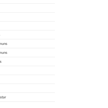
s
muns
muns
s
star