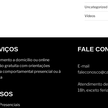
Uncategorized
Vídeos
VIÇOS
FALE CO
mento a domicílio ou online
ão gratuita com orientações
E-mail
a comportamental presencial ou à
faleconosco@ca
ia
Atendimento de
18h, exceto feri
SOS
Presenciais