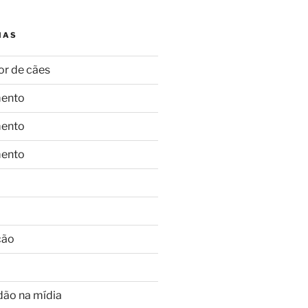
IAS
or de cães
ento
ento
ento
ção
dão na mídia