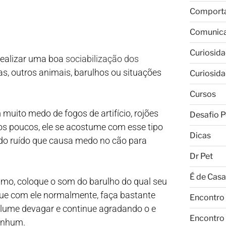
Comport
Comunic
Curiosid
realizar uma boa
sociabilização dos
, outros animais, barulhos ou situações
Curiosid
Cursos
 muito medo de fogos de artifício, rojões
Desafio P
os poucos, ele se acostume com esse tipo
Dicas
o do ruído que causa medo no cão para
Dr Pet
É de Casa
lmo, coloque o som do barulho do qual seu
que com ele normalmente, faça bastante
Encontro
olume devagar e continue agradando o e
Encontro
enhum.