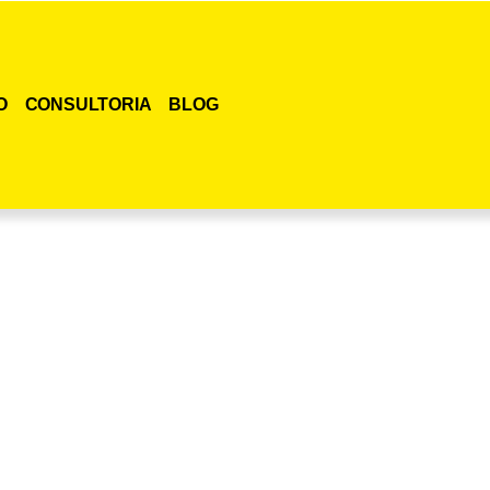
O
CONSULTORIA
BLOG
smo o curso para adestramento de gatos!