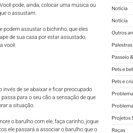
. Você pode, ainda, colocar uma música ou
Notícia
 que o assustam.
Notícia
 podem assustar o bichinho, que eles
Outros an
cape de sua casa por estar assustado,
ra você.
Palestras
Passeio &
Pets e be
Pets e cr
 invés de se abaixar e ficar preocupado
Problem
 passa para o seu cão a sensação de que
rar a situação.
Problem
Projetos 
ore o barulho com ele, faça carinho, jogue
cos ele passará a associar o barulho que o
Raças