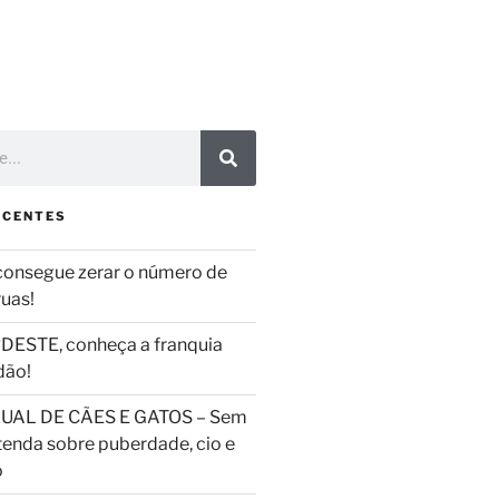
ECENTES
consegue zerar o número de
ruas!
DESTE, conheça a franquia
dão!
UAL DE CÃES E GATOS – Sem
tenda sobre puberdade, cio e
o