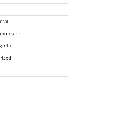
imal
bem-estar
goria
rized