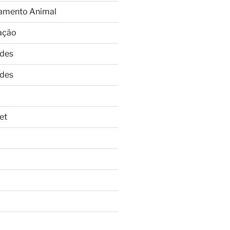
amento Animal
ação
ades
ades
et