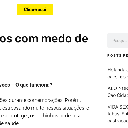
Clique aqui
ros com medo de
POSTS R
Holanda 
cães nas 
vões – O que funciona?
ALÔ, NOR
Cao Cida
ojões durante comemorações. Porém,
VIDA SEX
 estressando muito nessas situações, e
tabus! En
m se proteger, os bichinhos podem se
castraçã
de saúde.