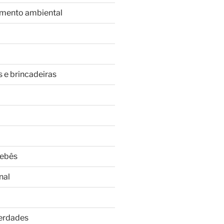
imento ambiental
s e brincadeiras
Bebês
nal
Verdades