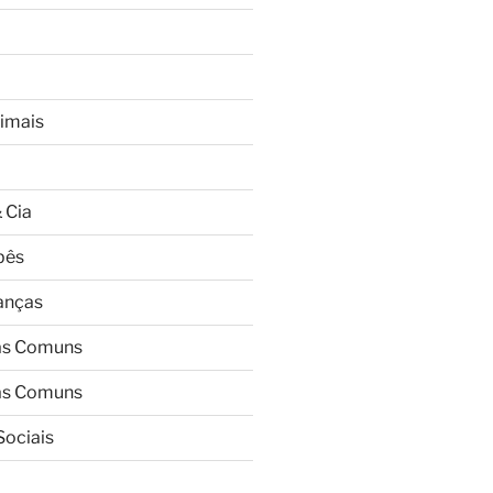
imais
 Cia
bês
ianças
as Comuns
as Comuns
Sociais